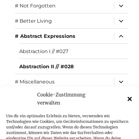
expand
# Not Forgotten
child
menu
expand
# Better Living
child
menu
expand
# Abstract Expressions
child
menu
Abstraction I // #027
Abstraction II // #028
expand
# Miscellaneous
child
menu
Cookie-Zustimmung
expand
Exhibitions
child
verwalten
menu
Inspiration
Um dir ein optimales Erlebnis zu bieten, verwenden wir
Technologien wie Cookies, um Geräteinformationen zu speichern
expand
Press
und/oder darauf zuzugreifen. Wenn du diesen Technologien
child
zustimmst, können wir Daten wie das Surfverhalten oder
menu
eindeutige IDs auf dieser Website verarbeiten. Wenn du deine