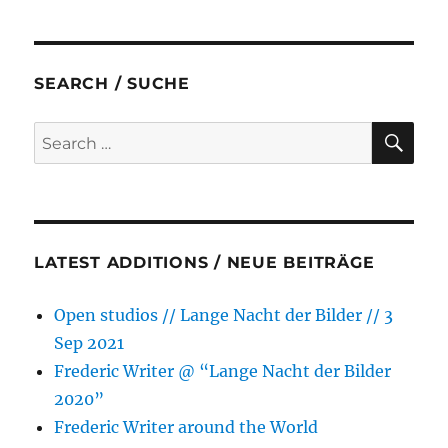
c
i
s
a
a
a
e
t
s
t
i
r
b
t
e
s
l
e
SEARCH / SUCHE
o
e
n
A
o
r
g
p
SE
Search
k
e
p
for:
r
LATEST ADDITIONS / NEUE BEITRÄGE
Open studios // Lange Nacht der Bilder // 3
Sep 2021
Frederic Writer @ “Lange Nacht der Bilder
2020”
Frederic Writer around the World