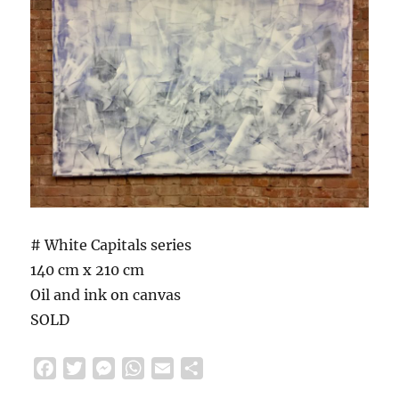
# White Capitals series
140 cm x 210 cm
Oil and ink on canvas
SOLD
F
T
M
W
E
S
a
w
e
h
m
h