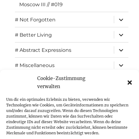
Moscow III // #019
expand
# Not Forgotten
child
menu
expand
# Better Living
child
menu
expand
# Abstract Expressions
child
menu
expand
# Miscellaneous
child
menu
Cookie-Zustimmung
expand
Exhibitions
child
verwalten
menu
Inspiration
Um dir ein optimales Erlebnis zu bieten, verwenden wir
Technologien wie Cookies, um Geräteinformationen zu speichern
expand
Press
und/oder darauf zuzugreifen. Wenn du diesen Technologien
child
zustimmst, können wir Daten wie das Surfverhalten oder
menu
eindeutige IDs auf dieser Website verarbeiten. Wenn du deine
Contact
Zustimmung nicht erteilst oder zurückziehst, können bestimmte
Merkmale und Funktionen beeinträchtigt werden.