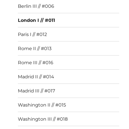
Berlin III // #006
London I // #011
Paris I // #012
Rome II // #013
Rome III // #016
Madrid II // #014
Madrid III // #017
Washington II // #015
Washington III // #018