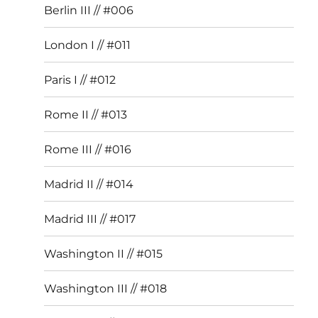
Berlin III // #006
London I // #011
Paris I // #012
Rome II // #013
Rome III // #016
Madrid II // #014
Madrid III // #017
Washington II // #015
Washington III // #018