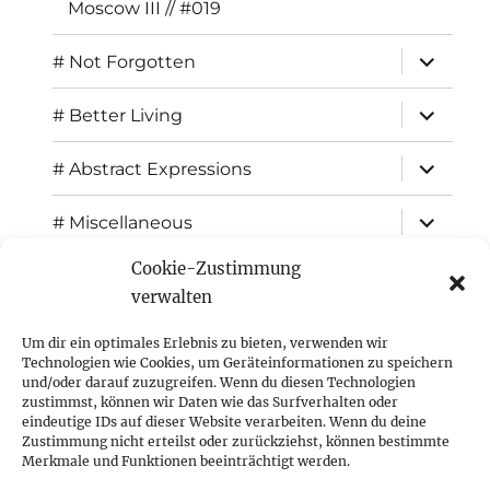
Moscow III // #019
expand
# Not Forgotten
child
menu
expand
# Better Living
child
menu
expand
# Abstract Expressions
child
menu
expand
# Miscellaneous
child
menu
Cookie-Zustimmung
expand
Exhibitions
child
verwalten
menu
Inspiration
Um dir ein optimales Erlebnis zu bieten, verwenden wir
Technologien wie Cookies, um Geräteinformationen zu speichern
expand
Press
und/oder darauf zuzugreifen. Wenn du diesen Technologien
child
zustimmst, können wir Daten wie das Surfverhalten oder
menu
eindeutige IDs auf dieser Website verarbeiten. Wenn du deine
Contact
Zustimmung nicht erteilst oder zurückziehst, können bestimmte
Merkmale und Funktionen beeinträchtigt werden.