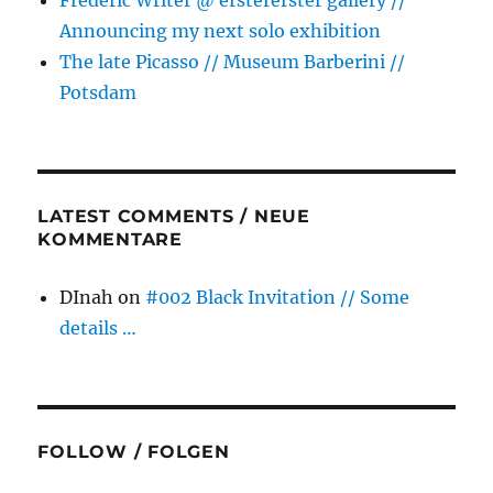
Frederic Writer @ erstererster gallery //
Announcing my next solo exhibition
The late Picasso // Museum Barberini //
Potsdam
LATEST COMMENTS / NEUE
KOMMENTARE
DInah
on
#002 Black Invitation // Some
details …
FOLLOW / FOLGEN