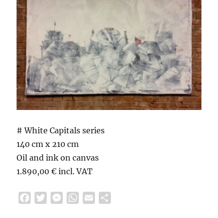
# White Capitals series
140 cm x 210 cm
Oil and ink on canvas
1.890,00 € incl. VAT
F
T
M
W
E
S
a
w
e
h
m
h