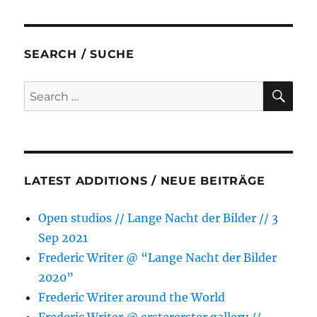
c
i
s
a
a
a
e
t
s
t
i
r
b
t
e
s
l
e
SEARCH / SUCHE
o
e
n
A
o
r
g
p
SE
Search
k
e
p
for:
r
LATEST ADDITIONS / NEUE BEITRÄGE
Open studios // Lange Nacht der Bilder // 3
Sep 2021
Frederic Writer @ “Lange Nacht der Bilder
2020”
Frederic Writer around the World