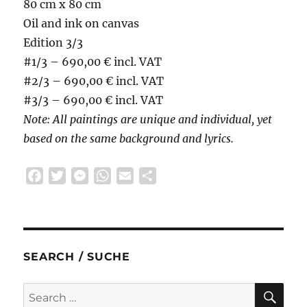
80 cm x 80 cm
Oil and ink on canvas
Edition 3/3
#1/3 – 690,00 € incl. VAT
#2/3 – 690,00 € incl. VAT
#3/3 – 690,00 € incl. VAT
Note: All paintings are unique and individual, yet
based on the same background and lyrics.
F
T
M
W
E
S
a
w
e
h
m
h
c
i
s
a
a
a
e
t
s
t
i
r
b
t
e
s
l
e
SEARCH / SUCHE
o
e
n
A
o
r
g
p
SE
Search
k
e
p