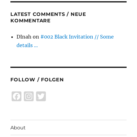
LATEST COMMENTS / NEUE
KOMMENTARE
DInah
on
#002 Black Invitation // Some
details …
FOLLOW / FOLGEN
F
I
T
a
n
w
c
st
it
e
a
te
About
b
g
r