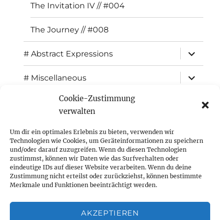
The Invitation IV // #004
The Journey // #008
expand
# Abstract Expressions
child
menu
expand
# Miscellaneous
child
menu
Cookie-Zustimmung
expand
Exhibitions
child
verwalten
menu
Inspiration
Um dir ein optimales Erlebnis zu bieten, verwenden wir
Technologien wie Cookies, um Geräteinformationen zu speichern
expand
Press
und/oder darauf zuzugreifen. Wenn du diesen Technologien
child
zustimmst, können wir Daten wie das Surfverhalten oder
menu
eindeutige IDs auf dieser Website verarbeiten. Wenn du deine
Contact
Zustimmung nicht erteilst oder zurückziehst, können bestimmte
Merkmale und Funktionen beeinträchtigt werden.
Impressum
AKZEPTIEREN