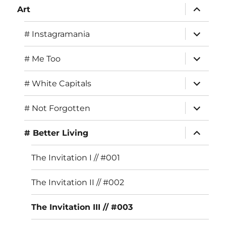
expand
o
r
Art
child
menu
o
a
expand
# Instagramania
child
k
m
menu
expand
# Me Too
child
menu
expand
# White Capitals
child
menu
expand
# Not Forgotten
child
menu
expand
# Better Living
child
menu
The Invitation I // #001
The Invitation II // #002
The Invitation III // #003