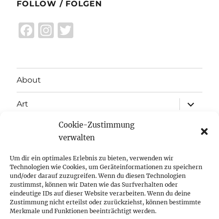
FOLLOW / FOLGEN
F
I
T
a
n
w
c
st
it
e
a
te
About
b
g
r
expand
o
r
Art
child
menu
o
a
Cookie-Zustimmung
expand
Exhibitions
child
k
m
verwalten
menu
Inspiration
Um dir ein optimales Erlebnis zu bieten, verwenden wir
Technologien wie Cookies, um Geräteinformationen zu speichern
expand
Press
und/oder darauf zuzugreifen. Wenn du diesen Technologien
child
zustimmst, können wir Daten wie das Surfverhalten oder
menu
eindeutige IDs auf dieser Website verarbeiten. Wenn du deine
Contact
Zustimmung nicht erteilst oder zurückziehst, können bestimmte
Merkmale und Funktionen beeinträchtigt werden.