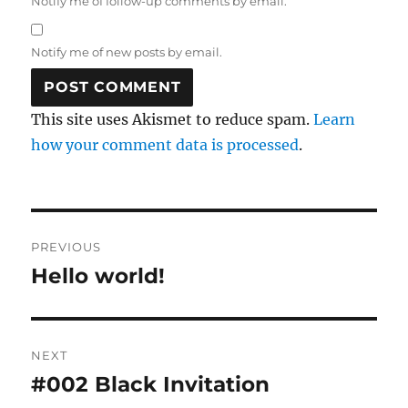
Notify me of follow-up comments by email.
Notify me of new posts by email.
This site uses Akismet to reduce spam.
Learn
how your comment data is processed
.
Post
PREVIOUS
navigation
Hello world!
Previous
post:
NEXT
#002 Black Invitation
Next