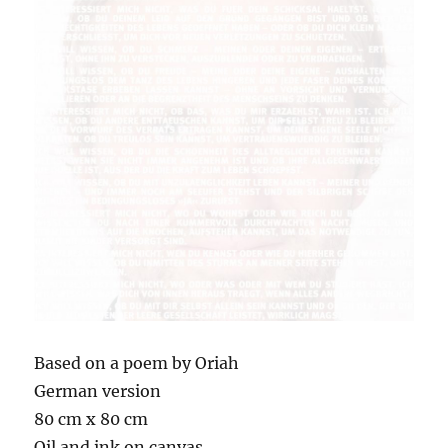
Based on a poem by Oriah
German version
80 cm x 80 cm
Oil and ink on canvas