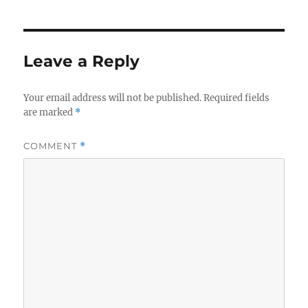
o
e
n
A
o
r
g
p
k
e
p
Leave a Reply
r
Your email address will not be published.
Required fields
are marked
*
COMMENT
*