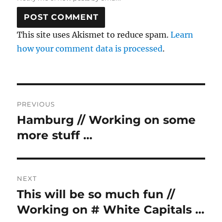
This site uses Akismet to reduce spam.
Learn
how your comment data is processed
.
Post
PREVIOUS
navigation
Hamburg // Working on some
Previous
post:
more stuff …
NEXT
This will be so much fun //
Next
post:
Working on # White Capitals …