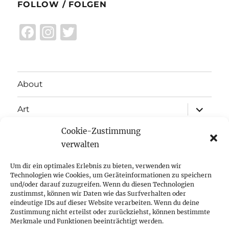
FOLLOW / FOLGEN
F
I
T
a
n
w
c
st
it
e
a
te
About
b
g
r
expand
o
r
Art
child
menu
o
a
Cookie-Zustimmung
expand
Exhibitions
child
k
m
verwalten
menu
Inspiration
Um dir ein optimales Erlebnis zu bieten, verwenden wir
Technologien wie Cookies, um Geräteinformationen zu speichern
expand
Press
und/oder darauf zuzugreifen. Wenn du diesen Technologien
child
zustimmst, können wir Daten wie das Surfverhalten oder
menu
eindeutige IDs auf dieser Website verarbeiten. Wenn du deine
Contact
Zustimmung nicht erteilst oder zurückziehst, können bestimmte
Merkmale und Funktionen beeinträchtigt werden.