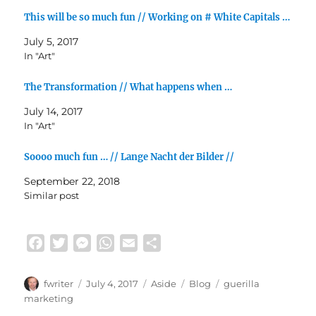
This will be so much fun // Working on # White Capitals …
July 5, 2017
In "Art"
The Transformation // What happens when …
July 14, 2017
In "Art"
Soooo much fun … // Lange Nacht der Bilder //
September 22, 2018
Similar post
F
T
M
W
E
S
a
w
e
h
m
h
c
i
s
a
a
a
Author
Posted
Format
Categories
Tags
fwriter
July 4, 2017
Aside
Blog
guerilla
e
t
s
t
i
r
on
marketing
b
t
e
s
l
e