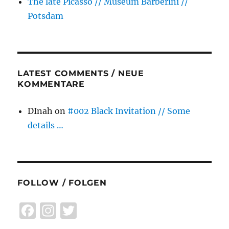
The late Picasso // Museum Barberini //
Potsdam
LATEST COMMENTS / NEUE
KOMMENTARE
DInah
on
#002 Black Invitation // Some
details …
FOLLOW / FOLGEN
F
I
T
a
n
w