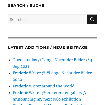
k
e
p
IV
SEARCH / SUCHE
r
SE
Search
for:
LATEST ADDITIONS / NEUE BEITRÄGE
Open studios // Lange Nacht der Bilder // 3
Sep 2021
Frederic Writer @ “Lange Nacht der Bilder
2020”
Frederic Writer around the World
Frederic Writer @ erstererster gallery //
Announcing my next solo exhibition