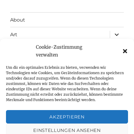
c
st
it
e
a
te
About
b
g
r
expand
o
r
Art
child
menu
o
a
Cookie-Zustimmung
expand
Exhibitions
child
k
m
verwalten
menu
Inspiration
Um dir ein optimales Erlebnis zu bieten, verwenden wir
Technologien wie Cookies, um Geräteinformationen zu speichern
expand
Press
und/oder darauf zuzugreifen. Wenn du diesen Technologien
child
zustimmst, können wir Daten wie das Surfverhalten oder
menu
eindeutige IDs auf dieser Website verarbeiten. Wenn du deine
Contact
Zustimmung nicht erteilst oder zurückziehst, können bestimmte
Merkmale und Funktionen beeinträchtigt werden.
Impressum
AKZEPTIEREN
Frederic Writer
Impressum
Proudly powered by
EINSTELLUNGEN ANSEHEN
WordPress